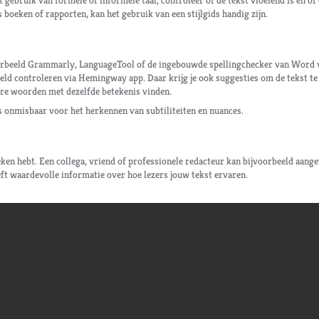
et gebruik van formele of informele taal, controleer of de tekst vloeiend is en of
s boeken of rapporten, kan het gebruik van een stijlgids handig zijn.
orbeeld Grammarly, LanguageTool of de ingebouwde spellingchecker van Word 
eld controleren via Hemingway app. Daar krijg je ook suggesties om de tekst te
e woorden met dezelfde betekenis vinden.
s onmisbaar voor het herkennen van subtiliteiten en nuances.
eken hebt. Een collega, vriend of professionele redacteur kan bijvoorbeeld aang
eft waardevolle informatie over hoe lezers jouw tekst ervaren.