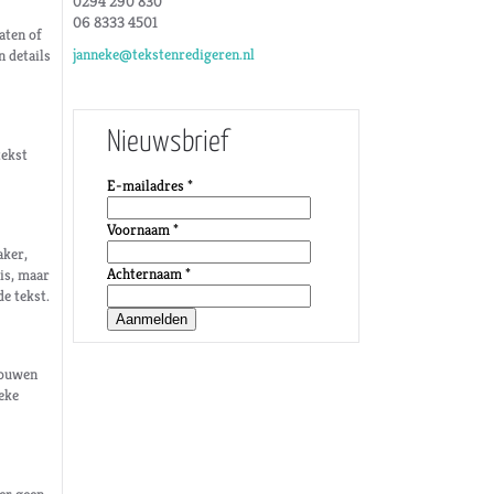
0294 290 830
06 8333 4501
laten of
janneke@tekstenredigeren.nl
n details
Nieuwsbrief
tekst
E-mailadres *
Voornaam *
aker,
Achternaam *
nis, maar
de tekst.
trouwen
ieke