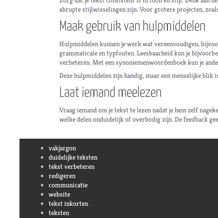
Zorg dat je tekst consistent is in toon en stijl. Denk aan h
abrupte stijlwisselingen zijn. Voor grotere projecten, zoal
Maak gebruik van hulpmiddelen
Hulpmiddelen kunnen je werk wat vereenvoudigen, bijvo
grammaticale en typfouten. Leesbaarheid kun je bijvoorbe
verbeteren. Met een synoniemenwoordenboek kun je ander
Deze hulpmiddelen zijn handig, maar een menselijke blik i
Laat iemand meelezen
Vraag iemand om je tekst te lezen nadat je hem zelf nagek
welke delen onduidelijk of overbodig zijn. De feedback ge
vakjargon
duidelijke teksten
tekst verbeteren
redigeren
communicatie
website
tekst inkorten
teksten