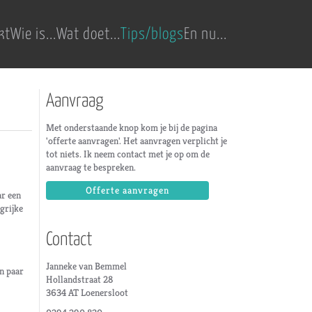
kt
Wie is...
Wat doet...
Tips/blogs
En nu...
Aanvraag
Met onderstaande knop kom je bij de pagina
'offerte aanvragen'. Het aanvragen verplicht je
tot niets. Ik neem contact met je op om de
aanvraag te bespreken.
Offerte aanvragen
ar een
ngrijke
Contact
Janneke van Bemmel
en paar
Hollandstraat 28
3634 AT Loenersloot